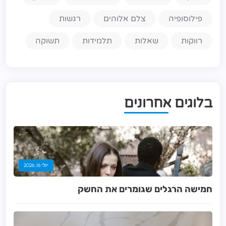
פילוסופיה
צלם אלוהים
רגשות
רווקות
שאלות
תלמידות
תשוקה
ב
ל
ו
ג
י
ם
א
ח
ר
ו
נ
י
ם
יולי 16, 2026
חמישה הרגלים שגומרים את החשק