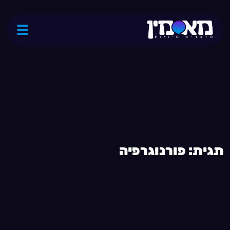
ת
ג
י
ת
:
פ
ו
ר
נ
ו
ג
ר
פ
י
ה