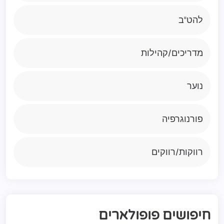
להט"ב
מדריכים/קהילות
נוער
פורנוגרפיה
רווקות/רווקים
ח
י
פ
ו
ש
י
ם
פ
ו
פ
ו
ל
א
ר
י
ם