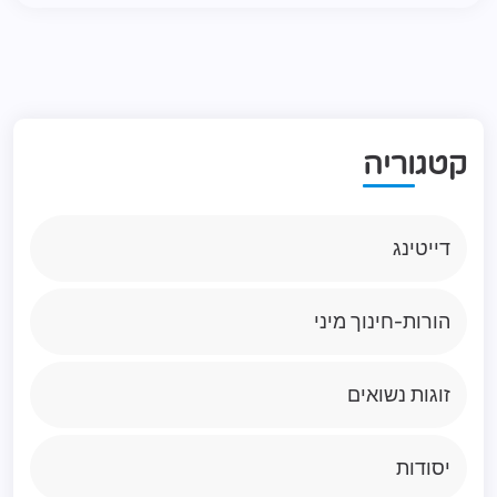
ק
ט
ג
ו
ר
י
ה
דייטינג
הורות-חינוך מיני
זוגות נשואים
יסודות