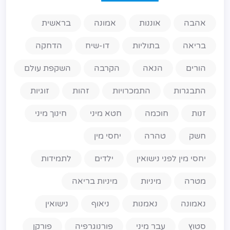
אהבה
אוננות
אמונה
בראשית
בריאה
בתוליות
דו-שיח
הדחקה
הורים
הנאה
הקרבה
השקפת עולם
התבגרות
התמכרויות
זהות
זוגיות
זנות
חוכמה
חטא מיני
חינוך מיני
חשק
טהרה
יחסי מין
יחסי מין לפני נישואין
ילדים
לתמידות
מטרה
מיניות
מיניות בריאה
נאמונה
נאמנות
ניאוף
נישואין
סטוץ
עבר מיני
פורנוגרפיה
פורקן