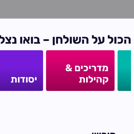
ה
כ
ו
ל
ע
ל
ה
ש
ו
ל
ח
ן
–
ב
ו
א
ו
נ
צ
ל
מדריכים &
קהילות
יסודות