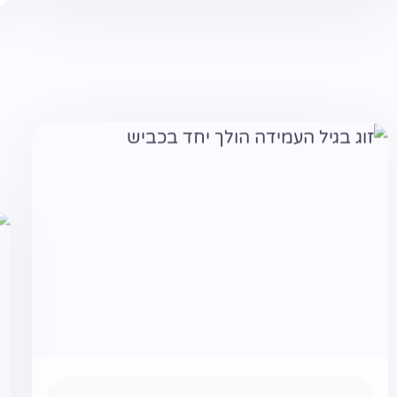
אניה אלטרס
הכנה למיניות טובה בנישואין (נועד
לזוגות)