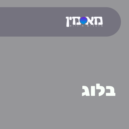
ב
ל
ו
ג