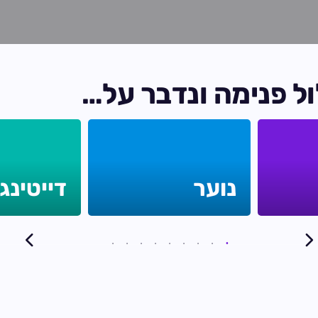
ו
ל
פ
נ
י
מ
ה
ו
נ
ד
ב
ר
ע
ל
…
נוער
דייטינג