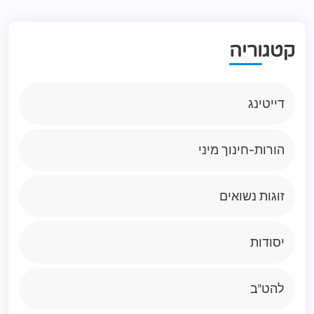
ק
ט
ג
ו
ר
י
ה
דייטינג
הורות-חינוך מיני
זוגות נשואים
יסודות
להט"ב