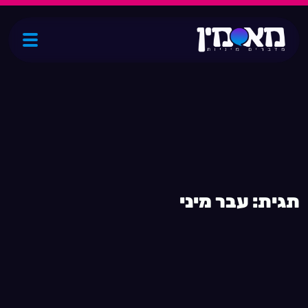
ת
ג
י
ת
:
ע
ב
ר
מ
י
נ
י