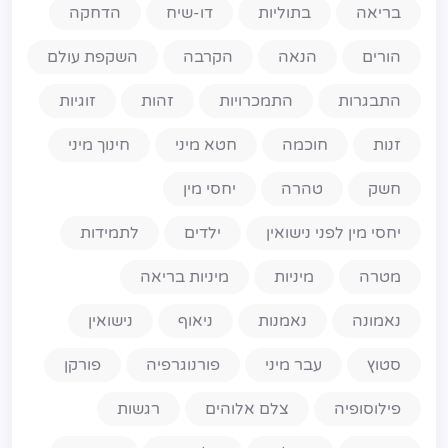
בריאה
בתוליות
דו-שיח
הדחקה
הורים
הנאה
הקרבה
השקפת עולם
התבגרות
התמכרויות
זהות
זוגיות
זנות
חוכמה
חטא מיני
חינוך מיני
חשק
טהרה
יחסי מין
יחסי מין לפני נישואין
ילדים
לתמידות
מטרה
מיניות
מיניות בריאה
נאמונה
נאמנות
ניאוף
נישואין
סטוץ
עבר מיני
פורנוגרפיה
פורקן
פילוסופיה
צלם אלוהים
רגשות