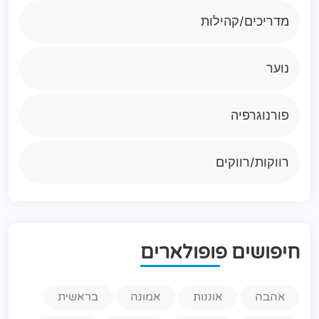
מדריכים/קהילות
נוער
פורנוגרפיה
רווקות/רווקים
ח
י
פ
ו
ש
י
ם
פ
ו
פ
ו
ל
א
ר
י
ם
אהבה
אוננות
אמונה
בראשית