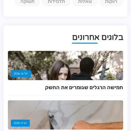
רווקות
שאלות
תלמידות
תשוקה
ב
ל
ו
ג
י
ם
א
ח
ר
ו
נ
י
ם
יולי 16, 2026
חמישה הרגלים שגומרים את החשק
יוני 4, 2026