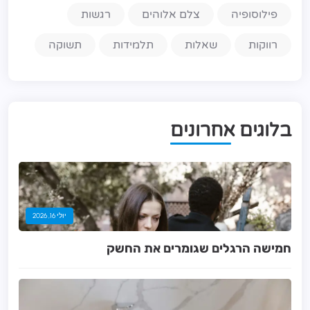
פילוסופיה
צלם אלוהים
רגשות
רווקות
שאלות
תלמידות
תשוקה
ב
ל
ו
ג
י
ם
א
ח
ר
ו
נ
י
ם
יולי 16, 2026
חמישה הרגלים שגומרים את החשק