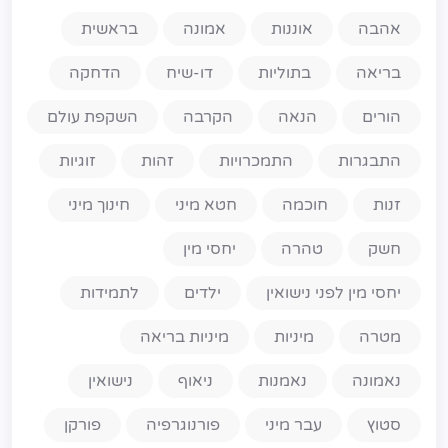
אהבה
אוננות
אמונה
בראשית
בריאה
בתוליות
דו-שיח
הדחקה
הורים
הנאה
הקרבה
השקפת עולם
התבגרות
התמכרויות
זהות
זוגיות
זנות
חוכמה
חטא מיני
חינוך מיני
חשק
טהרה
יחסי מין
יחסי מין לפני נישואין
ילדים
לתמידות
מטרה
מיניות
מיניות בריאה
נאמונה
נאמנות
ניאוף
נישואין
סטוץ
עבר מיני
פורנוגרפיה
פורקן