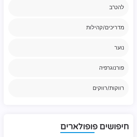
להט"ב
מדריכים/קהילות
נוער
פורנוגרפיה
רווקות/רווקים
ח
י
פ
ו
ש
י
ם
פ
ו
פ
ו
ל
א
ר
י
ם