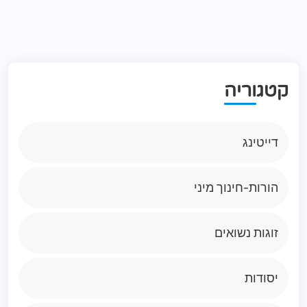
ק
ט
ג
ו
ר
י
ה
דייטינג
הורות-חינוך מיני
זוגות נשואים
יסודות