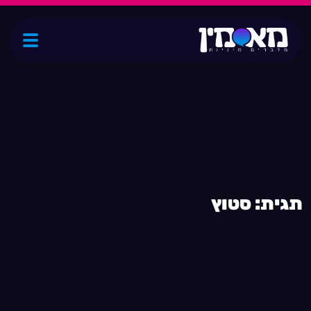
ת
ג
י
ת
:
ס
ט
ו
ץ