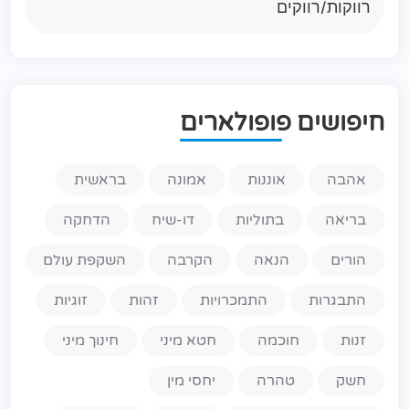
רווקות/רווקים
ח
י
פ
ו
ש
י
ם
פ
ו
פ
ו
ל
א
ר
י
ם
אהבה
אוננות
אמונה
בראשית
בריאה
בתוליות
דו-שיח
הדחקה
הורים
הנאה
הקרבה
השקפת עולם
התבגרות
התמכרויות
זהות
זוגיות
זנות
חוכמה
חטא מיני
חינוך מיני
חשק
טהרה
יחסי מין