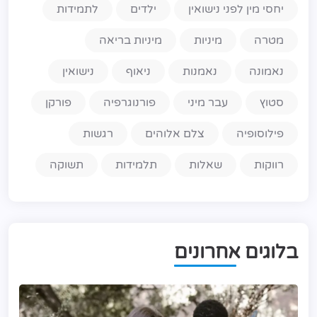
יחסי מין לפני נישואין
ילדים
לתמידות
מטרה
מיניות
מיניות בריאה
נאמונה
נאמנות
ניאוף
נישואין
סטוץ
עבר מיני
פורנוגרפיה
פורקן
פילוסופיה
צלם אלוהים
רגשות
רווקות
שאלות
תלמידות
תשוקה
ב
ל
ו
ג
י
ם
א
ח
ר
ו
נ
י
ם