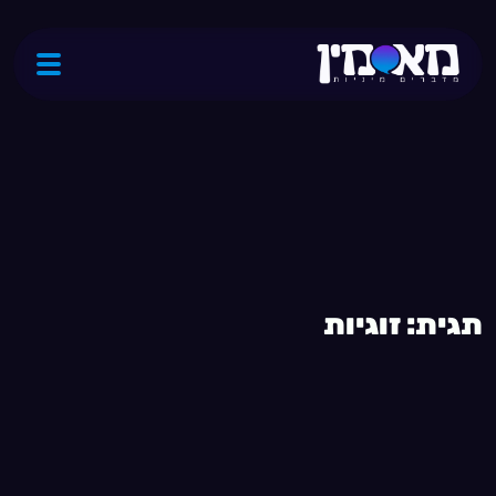
ת
ג
י
ת
:
ז
ו
ג
י
ו
ת